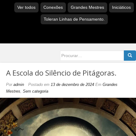
Ver todos
Conexões
Grandes Mestres
Iniciáticos
Toleran Linhas de Pensamento.
Searc
for:
A Escola do Silêncio de Pitágoras.
Por
admin
Postado em
13 de dezembro de 2024
Em
Grandes
Mestres
,
Sem categoria