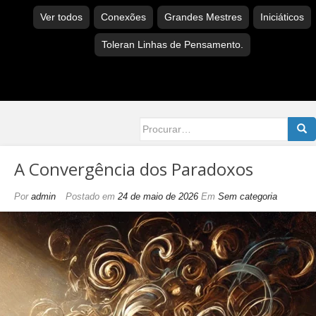
Ver todos
Conexões
Grandes Mestres
Iniciáticos
Toleran Linhas de Pensamento.
Searc
for:
A Convergência dos Paradoxos
Por
admin
Postado em
24 de maio de 2026
Em
Sem categoria