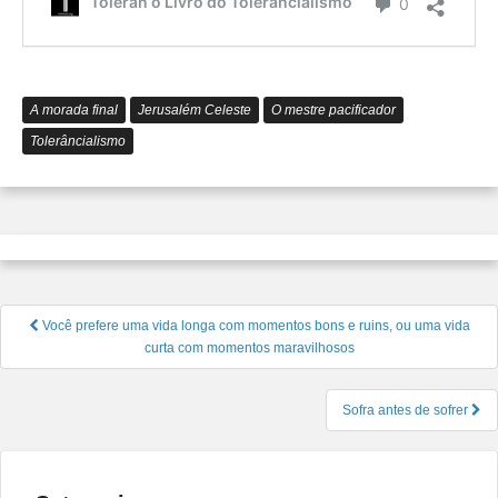
é
Comentário
Toleran o Livro do Tolerâncialismo
0
o
Tolerâ
A morada final
Jerusalém Celeste
O mestre pacificador
Tolerâncialismo
Navegação
Você prefere uma vida longa com momentos bons e ruins, ou uma vida
de
curta com momentos maravilhosos
Post
Sofra antes de sofrer