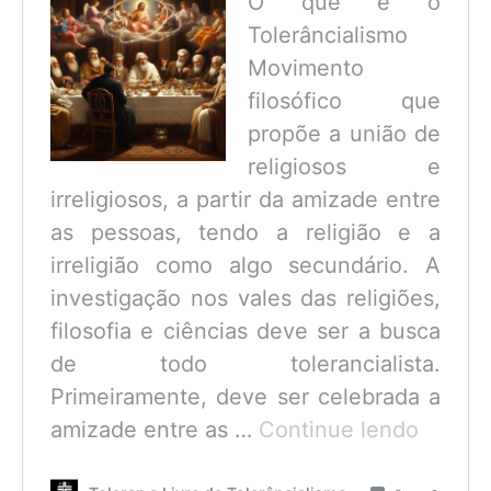
O que é o
Tolerâncialismo
Movimento
filosófico que
propõe a união de
religiosos e
irreligiosos, a partir da amizade entre
as pessoas, tendo a religião e a
irreligião como algo secundário. A
investigação nos vales das religiões,
filosofia e ciências deve ser a busca
de todo tolerancialista.
Primeiramente, deve ser celebrada a
O
amizade entre as …
Continue lendo
que