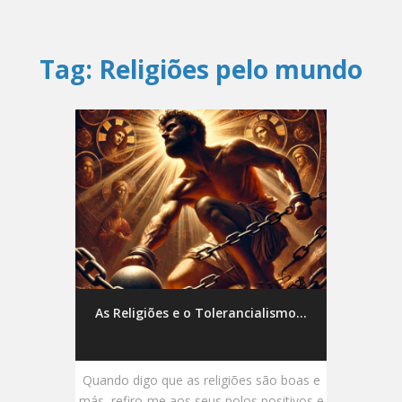
Tag:
Religiões pelo mundo
As Religiões e o Tolerancialismo...
Quando digo que as religiões são boas e
más, refiro-me aos seus polos positivos e