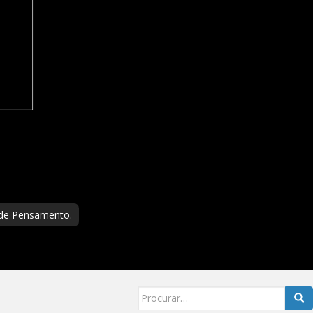
 de Pensamento.
Searc
for: