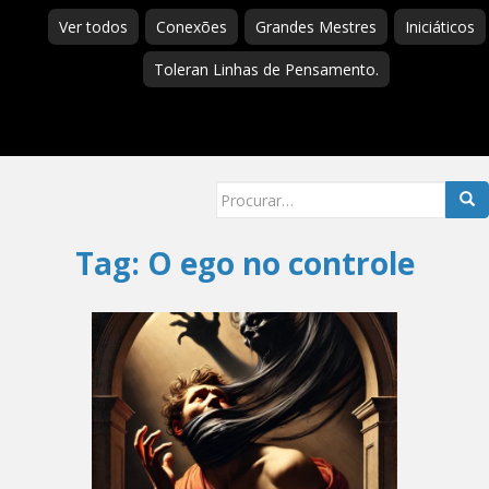
Ver todos
Conexões
Grandes Mestres
Iniciáticos
Toleran Linhas de Pensamento.
Searc
for:
Tag:
O ego no controle