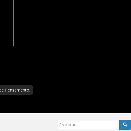
 de Pensamento.
Searc
for: