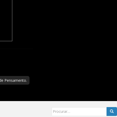
 de Pensamento.
Searc
for: