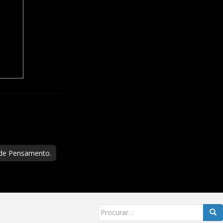
 de Pensamento.
Searc
for: