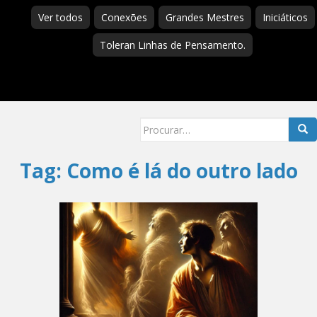
Ver todos
Conexões
Grandes Mestres
Iniciáticos
Toleran Linhas de Pensamento.
Searc
for:
Tag:
Como é lá do outro lado