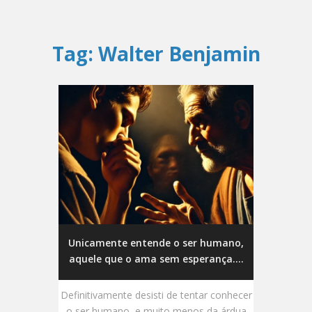
Tag:
Walter Benjamin
Unicamente entende o ser humano,
aquele que o ama sem esperança....
Definitivamente desisti de tentar conhecer
o ser humano, e muito menos da árdua