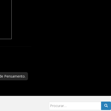
 de Pensamento.
Searc
for: