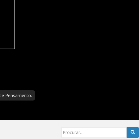
 de Pensamento.
Searc
for: