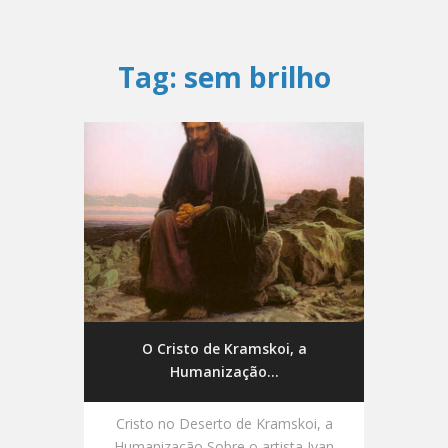
Tag:
sem brilho
O Cristo de Kramskoi, a
Humanização...
Cristo no Deserto de Kramskoi, a
Humanização Sobre o artista Ivan