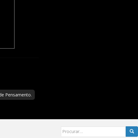
 de Pensamento.
Searc
for: