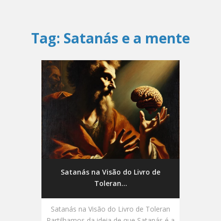
Tag:
Satanás e a mente
Satanás na Visão do Livro de
Toleran...
Satanás na Visão do Livro de Toleran
Partilhamos da ideia de que Satanás é a