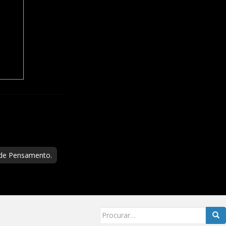
 de Pensamento.
Searc
for: