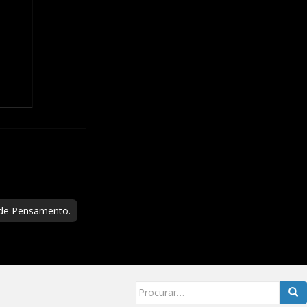
 de Pensamento.
Searc
for: