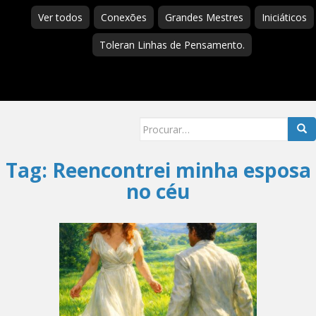
Ver todos
Conexões
Grandes Mestres
Iniciáticos
Toleran Linhas de Pensamento.
Searc
for:
Tag:
Reencontrei minha esposa
no céu