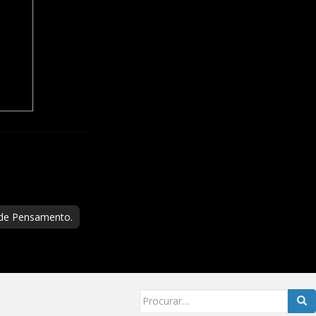
 de Pensamento.
Searc
for: