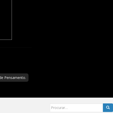
 de Pensamento.
Searc
for: