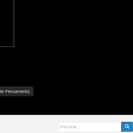
 de Pensamento.
Searc
for: