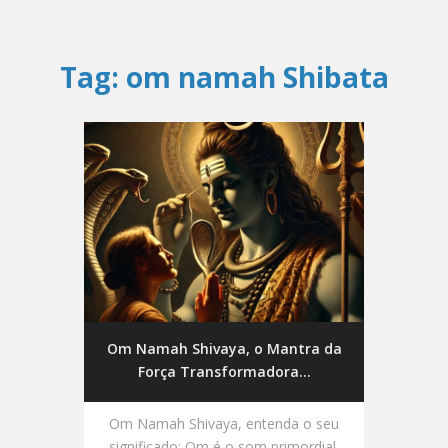
Tag:
om namah Shibata
Om Namah Shivaya, o Mantra da
Força Transformadora...
Om Namah Shivaya, entenda o seu
significado: Om é o som primordial,