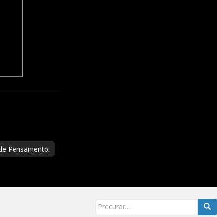
 de Pensamento.
Searc
for: