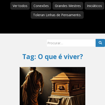
Ver todos
Conexões
Grandes Mestres
Iniciáticos
Toleran Linhas de Pensamento.
Searc
for:
Tag:
O que é viver?