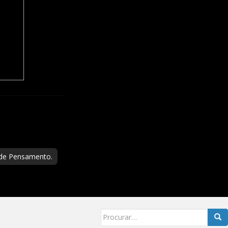
 de Pensamento.
Searc
for: