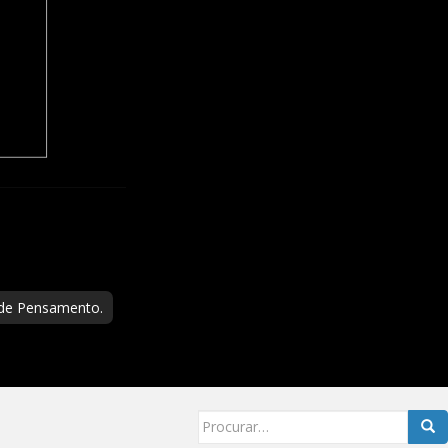
 de Pensamento.
Searc
for: