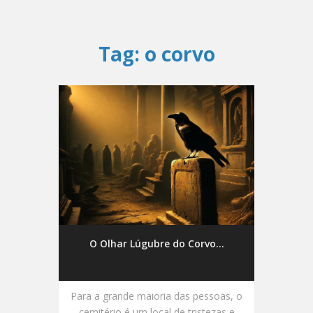
Tag:
o corvo
O Olhar Lúgubre do Corvo...
Para a grande maioria das pessoas, o
cemitério é um local de tristezas e