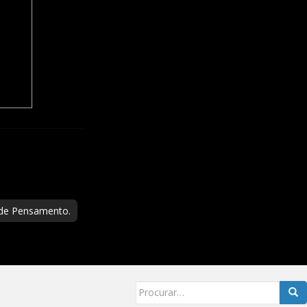
 de Pensamento.
Searc
for: