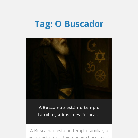
Tag:
O Buscador
A Busca não está no templo
familiar, a busca está fora....
A Busca não está no templo familiar, a
busca está fora. A verdadeira busca está