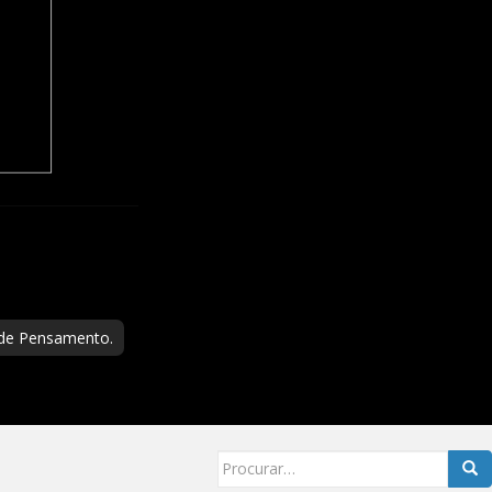
 de Pensamento.
Searc
for: