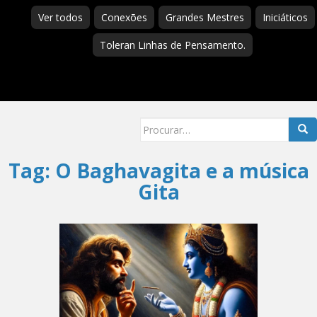
Ver todos
Conexões
Grandes Mestres
Iniciáticos
Toleran Linhas de Pensamento.
Searc
for:
Tag:
O Baghavagita e a música
Gita