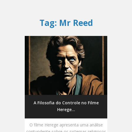
Tag:
Mr Reed
A Filosofia do Controle no Filme
Herege...
O filme Herege apresenta uma análise
contundente sobre os sistemas religiosos