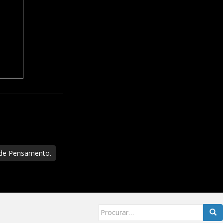
 de Pensamento.
Searc
for: