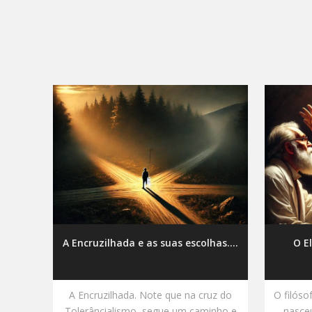
A Encruzilhada e as suas escolhas....
O E
A Encruzilhada. Note que na cruz do
O filóso
Tolerâncialismo, segue um caminho e
nasce