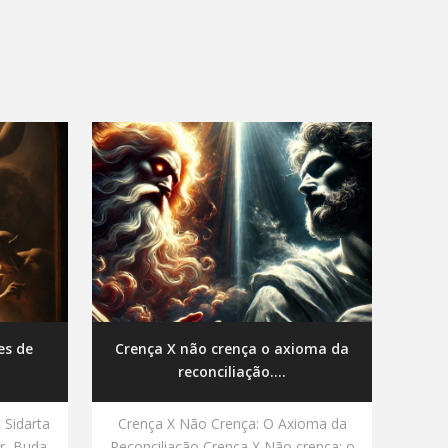
es de
Crença X não crença o axioma da
reconciliação....
 Sidarta
Crença X Não Crença: O Axioma da
r, Buda
Reconciliação Crença X Não crença: o