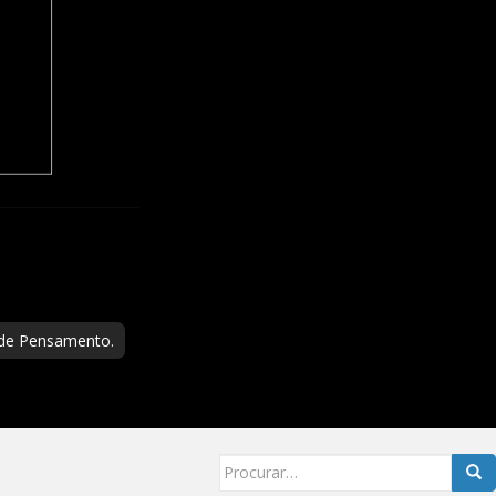
 de Pensamento.
Searc
for: