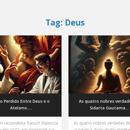
Tag:
Deus
lo Perdido Entre Deus e o
As quatro nobres verdad
Ateísmo....
Sidarta Gautama...
fo racionalista Baruch Espinoza
As quatro nobres verdades de
u em 1632, em Amsterdã, na
Gautama. Após muito medita