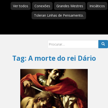
Ver todos
Conexões
Grandes Mestres
Iniciáticos
Toleran Linhas de Pensamento.
Searc
for:
Tag:
A morte do rei Dário