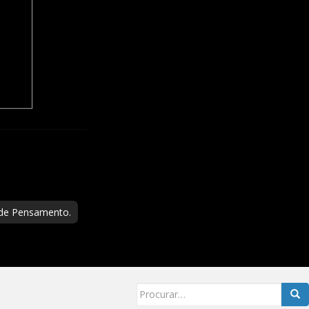
 de Pensamento.
Searc
for: