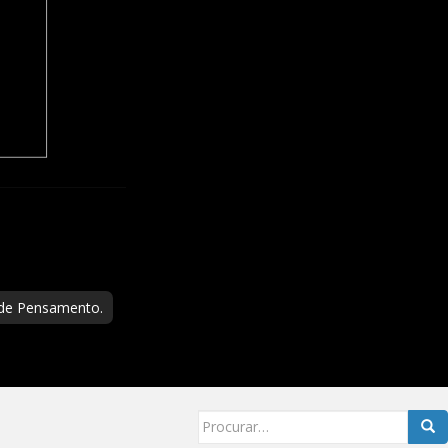
 de Pensamento.
Searc
for: